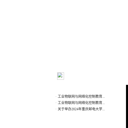
|
|
|
首页
实验室概况
新闻通知
科
通知公告
更多
·
2025年度重点实验室开放基金...
·
工业物联网与网络化控制教育...
·
工业物联网与网络化控制教育...
·
关于举办2024年重庆邮电大学...