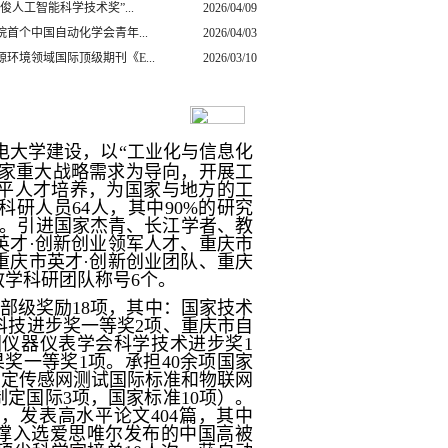
俊人工智能科学技术奖”...
2026/04/09
首个中国自动化学会青年...
2026/04/03
环境领域国际顶级期刊《E...
2026/03/10
电大学建设，以“工业化与信息化
国家重大战略需求为导向，开展工
平人才培养，为国家与地方的工
研人员64人，其中90%的研究
名。引进国家杰青、长江学者、教
英才·创新创业领军人才、重庆市
重庆市英才·创新创业团队、重庆
学科研团队称号6个。
部级奖励18项，其中：国家技术
科技进步奖一等奖2项、重庆市自
国仪器仪表学会科学技术进步奖1
果奖一等奖1项。
承担
40
余项国家
制定传感网测试国际标准和物联网
制定国际3项，国家标准10项）
。
），发表高水平论文404篇，其中
7篇，支撑入选爱思唯尔发布的中国高被