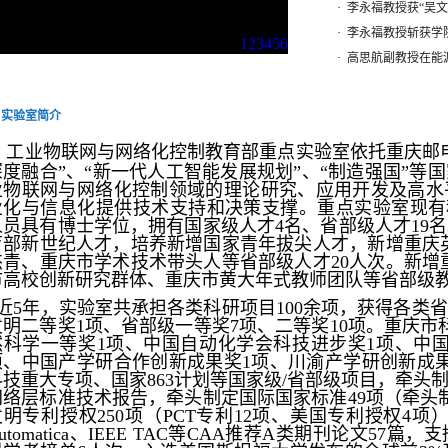
·
李永福教授获“吴文
·
李永福教授斩获学院
1
2
3
4
5
6
·
高思航副教授在能源
实验室简介
工业物联网与网络化控制教育部重点实验室依托重庆邮
深度融合”、“新一代人工智能发展规划”、“制造强国”等
业物联网与网络化控制领域的理论研究、应用开发及高水
业化与信息化提供技术支持和决策支撑。重点实验室现有科
人员具有博士学位，拥有国家级人才4名、省部级人才19
育部新世纪人才，培养新增国家青年拔尖人才，新增重庆
杰青、重庆市学术技术带头人等省部级人才20人次。新增
市高校创新研究群体、重庆市黄大年式教师团队等省部级教
近5年，实验室共承担各类科研项目100余项，获得各类省
发明二等奖1项、省部级一等奖7项、二等奖10项。重庆市
然科学一等奖1项、中国自动化学会科技进步奖1项、中
项、中国产学研合作创新成果奖1项、川渝产学研创新成
科技重大专项、国家
863
计划等国家级
/
省部级项目，牵头
网络层标准技术报告，
牵头制定国际国家标准49项（牵头
发明专利授权
250
项
（PCT专利12项、美国专利授权4项
utomatica、IEEE TAC等CAA推荐A类期刊论文5