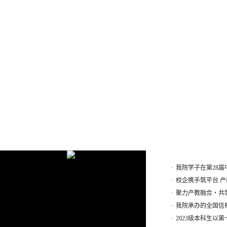
|
|
|
|
|
研队伍
人才培养
合作交流
科研成果
科研项目
科研平
实验室动态
·
我院学子在第28届
·
校企携手筑平台 产
·
聚力产教融合・共筑
·
我院承办的全国信标
·
2023级本科生以第